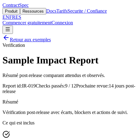
ContractSpec
Docs
Tarifs
Securite / Confiance
Produit
Ressources
EN
FR
ES
Commencer gratuitement
Connexion
Retour aux exemples
Verification
Sample Impact Report
Résumé post-release comparant attendus et observés.
Report id
:
IR-019
Checks passés
:
9 / 12
Prochaine revue
:
14 jours post-
release
Résumé
Vérification post-release avec écarts, blockers et actions de suivi.
Ce qui est inclus