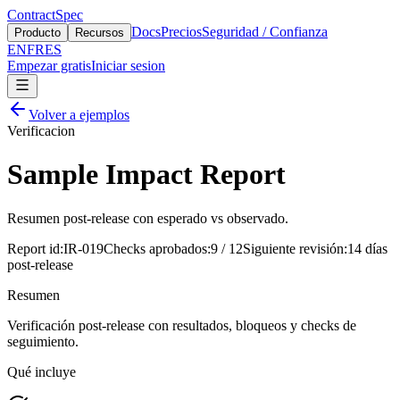
ContractSpec
Docs
Precios
Seguridad / Confianza
Producto
Recursos
EN
FR
ES
Empezar gratis
Iniciar sesion
Volver a ejemplos
Verificacion
Sample Impact Report
Resumen post-release con esperado vs observado.
Report id
:
IR-019
Checks aprobados
:
9 / 12
Siguiente revisión
:
14 días
post-release
Resumen
Verificación post-release con resultados, bloqueos y checks de
seguimiento.
Qué incluye