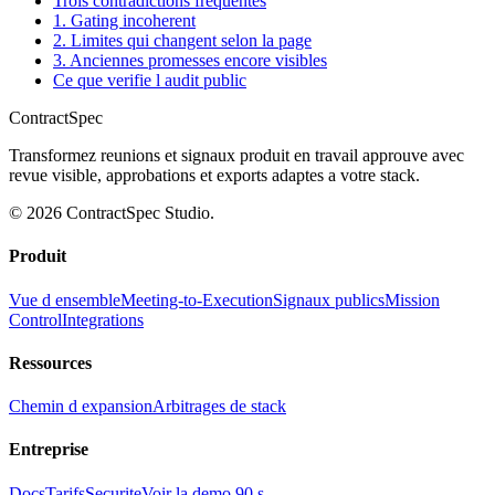
Trois contradictions frequentes
1. Gating incoherent
2. Limites qui changent selon la page
3. Anciennes promesses encore visibles
Ce que verifie l audit public
ContractSpec
Transformez reunions et signaux produit en travail approuve avec
revue visible, approbations et exports adaptes a votre stack.
© 2026 ContractSpec Studio.
Produit
Vue d ensemble
Meeting-to-Execution
Signaux publics
Mission
Control
Integrations
Ressources
Chemin d expansion
Arbitrages de stack
Entreprise
Docs
Tarifs
Securite
Voir la demo 90 s