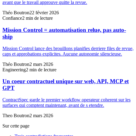
avant que le travail approuve quitte la revue.
Théo Boutron
22 février 2026
Confiance
2
min de lecture
Mission Control = automatisation relue, pas auto-
ship
Mission Control lance des brouillons planifies derriere files de revue,
caps et approbations explicites. Aucune autonomie silencieuse.
Théo Boutron
2 mars 2026
Engineering
2
min de lecture
Un coeur contractuel unique sur web, API, MCP et
GPT
ContractSpec garde le premier workflow operateur coherent sur les
surfaces qui comptent maintenant, avant de s etendre.
Theo Boutron
2 mars 2026
Sur cette page