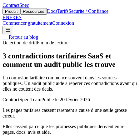
ContractSpec
Docs
Tarifs
Securite / Confiance
Produit
Ressources
EN
FR
ES
Commencer gratuitement
Connexion
←
Retour au blog
Detection de drift
6
min de lecture
3 contradictions tarifaires SaaS et
comment un audit public les trouve
La confusion tarifaire commence souvent dans les sources
publiques. Un audit public aide a reperer ces contradictions avant qu
elles ne coutent des deals.
ContractSpec Team
Publie le
20 février 2026
Les pages tarifaires cassent rarement a cause d une seule grosse
erreur.
Elles cassent parce que les promesses publiques derivent entre
pages, docs, avis et aide.