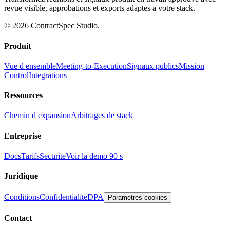
revue visible, approbations et exports adaptes a votre stack.
© 2026 ContractSpec Studio.
Produit
Vue d ensemble
Meeting-to-Execution
Signaux publics
Mission
Control
Integrations
Ressources
Chemin d expansion
Arbitrages de stack
Entreprise
Docs
Tarifs
Securite
Voir la demo 90 s
Juridique
Conditions
Confidentialite
DPA
Parametres cookies
Contact