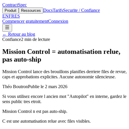
ContractSpec
Docs
Tarifs
Securite / Confiance
Produit
Ressources
EN
FR
ES
Commencer gratuitement
Connexion
←
Retour au blog
Confiance
2
min de lecture
Mission Control = automatisation relue,
pas auto-ship
Mission Control lance des brouillons planifies derriere files de revue,
caps et approbations explicites. Aucune autonomie silencieuse.
Théo Boutron
Publie le
2 mars 2026
Si vous utilisez encore l ancien mot "Autopilot" en interne, gardez le
sens public tres etroit.
Mission Control n est pas auto-ship.
C est une automatisation relue avec files visibles.