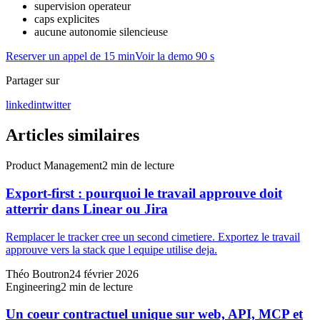
supervision operateur
caps explicites
aucune autonomie silencieuse
Reserver un appel de 15 min
Voir la demo 90 s
Partager sur
linkedin
twitter
Articles similaires
Product Management
2
min de lecture
Export-first : pourquoi le travail approuve doit
atterrir dans Linear ou Jira
Remplacer le tracker cree un second cimetiere. Exportez le travail
approuve vers la stack que l equipe utilise deja.
Théo Boutron
24 février 2026
Engineering
2
min de lecture
Un coeur contractuel unique sur web, API, MCP et