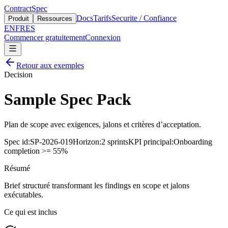
ContractSpec
Docs
Tarifs
Securite / Confiance
Produit
Ressources
EN
FR
ES
Commencer gratuitement
Connexion
Retour aux exemples
Decision
Sample Spec Pack
Plan de scope avec exigences, jalons et critères d’acceptation.
Spec id
:
SP-2026-019
Horizon
:
2 sprints
KPI principal
:
Onboarding
completion >= 55%
Résumé
Brief structuré transformant les findings en scope et jalons
exécutables.
Ce qui est inclus