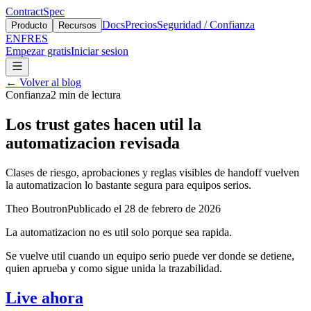
ContractSpec
Docs
Precios
Seguridad / Confianza
Producto
Recursos
EN
FR
ES
Empezar gratis
Iniciar sesion
←
Volver al blog
Confianza
2
min de lectura
Los trust gates hacen util la
automatizacion revisada
Clases de riesgo, aprobaciones y reglas visibles de handoff vuelven
la automatizacion lo bastante segura para equipos serios.
Theo Boutron
Publicado el
28 de febrero de 2026
La automatizacion no es util solo porque sea rapida.
Se vuelve util cuando un equipo serio puede ver donde se detiene,
quien aprueba y como sigue unida la trazabilidad.
Live ahora