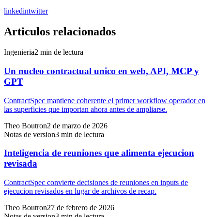
linkedin
twitter
Articulos relacionados
Ingenieria
2
min de lectura
Un nucleo contractual unico en web, API, MCP y
GPT
ContractSpec mantiene coherente el primer workflow operador en
las superficies que importan ahora antes de ampliarse.
Theo Boutron
2 de marzo de 2026
Notas de version
3
min de lectura
Inteligencia de reuniones que alimenta ejecucion
revisada
ContractSpec convierte decisiones de reuniones en inputs de
ejecucion revisados en lugar de archivos de recap.
Theo Boutron
27 de febrero de 2026
Notas de version
3
min de lectura