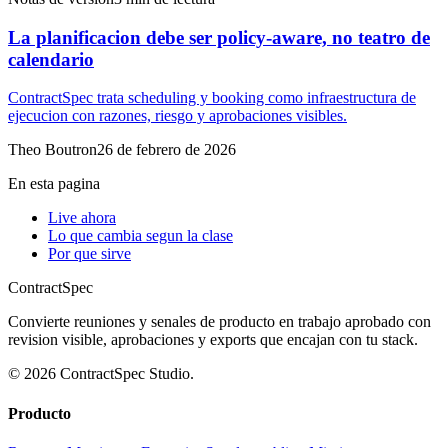
La planificacion debe ser policy-aware, no teatro de
calendario
ContractSpec trata scheduling y booking como infraestructura de
ejecucion con razones, riesgo y aprobaciones visibles.
Theo Boutron
26 de febrero de 2026
En esta pagina
Live ahora
Lo que cambia segun la clase
Por que sirve
ContractSpec
Convierte reuniones y senales de producto en trabajo aprobado con
revision visible, aprobaciones y exports que encajan con tu stack.
© 2026 ContractSpec Studio.
Producto