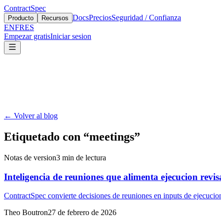
ContractSpec
Docs
Precios
Seguridad / Confianza
Producto
Recursos
EN
FR
ES
Empezar gratis
Iniciar sesion
←
Volver al blog
Etiquetado con
“
meetings
”
Notas de version
3
min de lectura
Inteligencia de reuniones que alimenta ejecucion revi
ContractSpec convierte decisiones de reuniones en inputs de ejecucion
Theo Boutron
27 de febrero de 2026