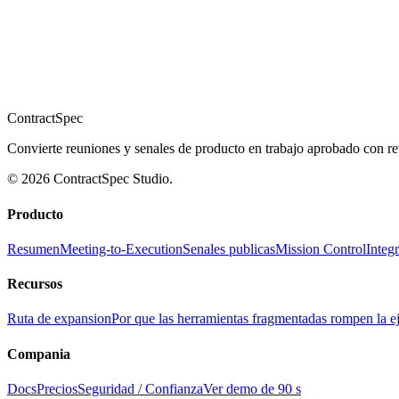
ContractSpec
Convierte reuniones y senales de producto en trabajo aprobado con rev
© 2026 ContractSpec Studio.
Producto
Resumen
Meeting-to-Execution
Senales publicas
Mission Control
Integ
Recursos
Ruta de expansion
Por que las herramientas fragmentadas rompen la e
Compania
Docs
Precios
Seguridad / Confianza
Ver demo de 90 s