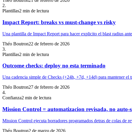
Théo Boutron
21 de febrero de 2026
2
.
Plantillas
2
min de lectura
Impact Report: breaks vs must-change vs risky
Una plantilla de Impact Report para hacer explicito el blast radius ant
Théo Boutron
22 de febrero de 2026
3
.
Plantillas
2
min de lectura
Outcome checks: deploy no esta terminado
Una cadencia simple de Checks (+24h, +7d, +14d) para mantener el t
Théo Boutron
27 de febrero de 2026
4
.
Confianza
2
min de lectura
Mission Control = automatizacion revisada, no auto-
Mission Control ejecuta borradores programados detras de colas de rev
Théo Boutron
2 de marzo de 2026