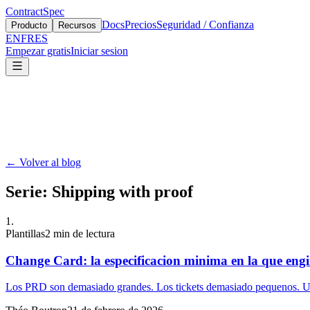
ContractSpec
Docs
Precios
Seguridad / Confianza
Producto
Recursos
EN
FR
ES
Empezar gratis
Iniciar sesion
←
Volver al blog
Serie
:
Shipping with proof
1
.
Plantillas
2
min de lectura
Change Card: la especificacion minima en la que engi
Los PRD son demasiado grandes. Los tickets demasiado pequenos. Usa