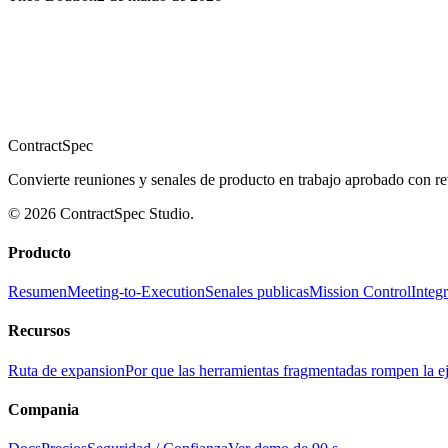
ContractSpec
Convierte reuniones y senales de producto en trabajo aprobado con rev
© 2026 ContractSpec Studio.
Producto
Resumen
Meeting-to-Execution
Senales publicas
Mission Control
Integ
Recursos
Ruta de expansion
Por que las herramientas fragmentadas rompen la e
Compania